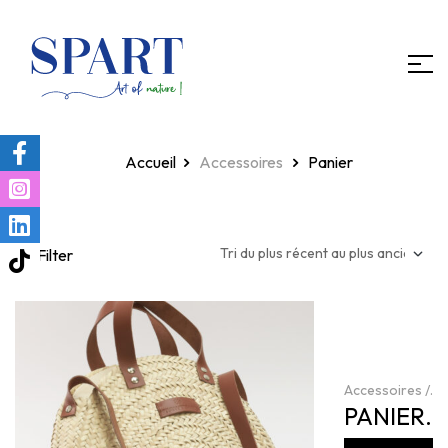
Homepage
Accessoires
Panier
Filter
Accessoires
/
Meilleurs Vente
PANIER
Panier
CHACHA