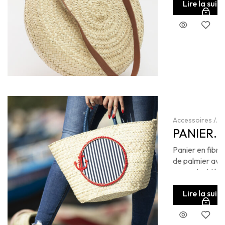
Lire la suite
Accessoires
/
Meilleurs Vente
PANIER
Panier
ONCRE
Panier en fibre
de palmier ave
ancre doublée 
coton.
Lire la suite