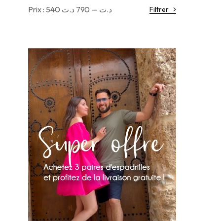
Prix :
790 د.ت
—
540 د.ت
Filtrer